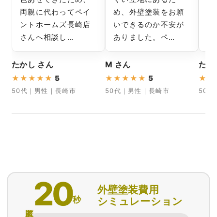
両親に代わってペイ
め、外壁塗装をお願
解
ントホームズ長崎店
いできるのか不安が
し
さんへ相談し…
ありました。ペ…
た
たかし さん
M さん
たか
★
★
★
★
★
5
★
★
★
★
★
5
★
★
50代｜男性｜長崎市
50代｜男性｜長崎市
50
20
外壁塗装費用
秒
シミュレーション
匿名