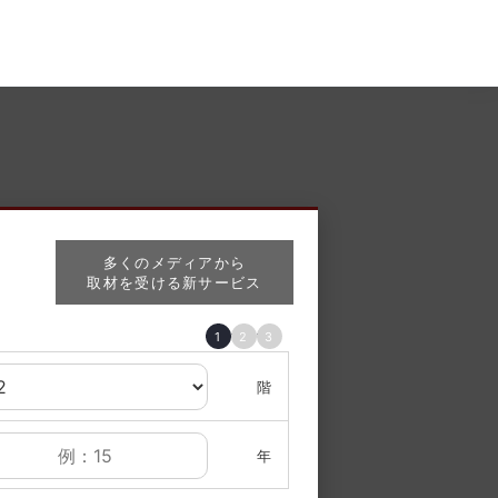
多くのメディアから
取材を受ける新サービス
1
2
3
＊ 塗装
階
年
割引情報
外壁10
✓