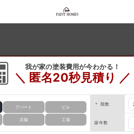
我が家の塗装費用が今わかる！
＼ 匿名20秒見積り ／
＊ 階数
アパート
ビル
概算見積り結果
店舗
工場
築年数
選択した塗料を、選んだ順番で比較できます。