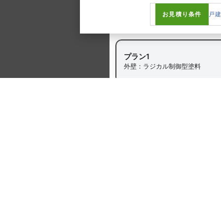
お見積り条件
戸建
戸建 ｜ 2階 ｜
見積条件
プラン1
外壁：ラジカル制御型塗料
プラン1
仮設足場