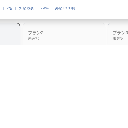
 ｜ 2階 ｜ 外壁塗装 ｜ 29坪 ｜ 外壁10％割
 外壁塗装 ｜ 29坪 ｜ 外壁10％割
プラン2
プラン
未選択
未選択
概算金額
449,000
円（税抜）
708,000
税込
円