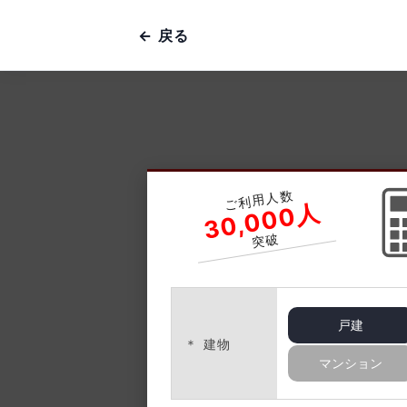
← 戻る
ご利用人数
30,000人
突破
戸建
＊ 建物
マンション