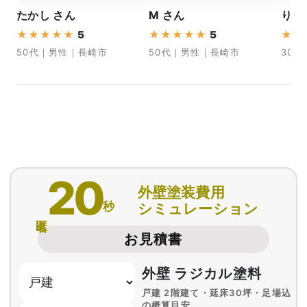
たかし さん
M さん
りく
★
★
★
★
★
5
★
★
★
★
★
5
★
★
50代｜男性｜長崎市
50代｜男性｜長崎市
30
20
外壁塗装費用
秒
シミュレーション
匿名
お見積書
外壁 ラジカル塗料
戸建 2階建て・延床30坪・足場込
の概算目安