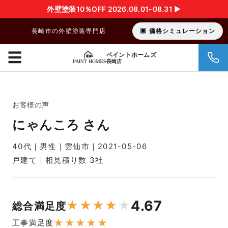
外壁塗装10％OFF 2026.08.01-08.31 ▶︎
長崎市の外壁塗装専門店
価格シミュレーション
☰
ペイントホームズ
長崎店
お客様の声
にゃんころ さん
40代｜男性｜雲仙市｜2021-05-06
戸建て｜相見積り数 3社
4.67
★
★
★
★
★
総合満足度
★
★
★
★
★
工事満足度