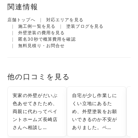
関連情報
店舗トップへ
対応エリアを見る
施工例一覧を見る
塗装ブログを見る
外壁塗装の費用を見る
匿名30秒で概算費用を確認
無料見積り・お問合せ
他の口コミを見る
実家の外壁がだいぶ
自宅が少し作業しに
雨
色あせてきたため、
くい立地にあるた
壁
両親に代わってペイ
め、外壁塗装をお願
箇
ントホームズ長崎店
いできるのか不安が
ト
さんへ相談し…
ありました。ペ…
ん