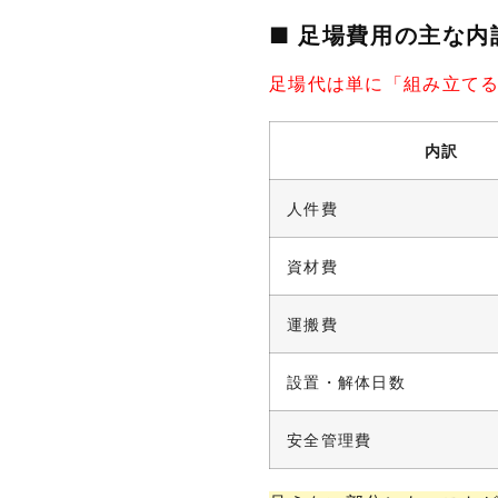
■ 足場費用の主な内
足場代は単に「組み立て
内訳
人件費
資材費
運搬費
設置・解体日数
安全管理費