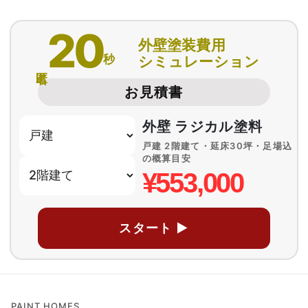
20
外壁塗装費用
秒
シミュレーション
匿名
お見積書
外壁 ラジカル塗料
戸建 2階建て・延床30坪・足場込
の概算目安
¥553,000
スタート ▶
PAINT HOMES