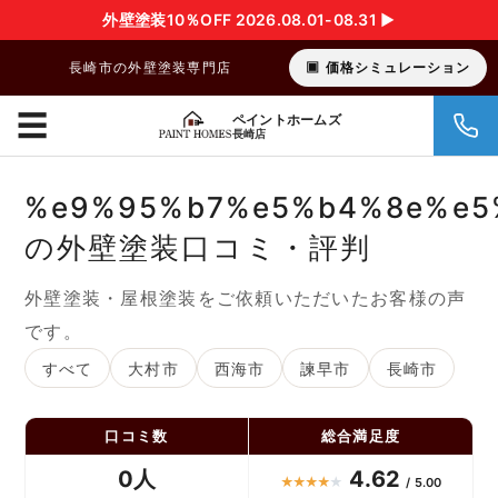
外壁塗装10％OFF 2026.08.01-08.31 ▶︎
長崎市の外壁塗装専門店
価格シミュレーション
☰
ペイントホームズ
長崎店
%e9%95%b7%e5%b4%8e%e5
の外壁塗装口コミ・評判
外壁塗装・屋根塗装をご依頼いただいたお客様の声
です。
すべて
大村市
西海市
諫早市
長崎市
口コミ数
総合満足度
0人
4.62
★
★
★
★
★
/ 5.00