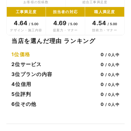
お客様の投稿数
総合工事満足度
工事満足度
担当者の対応
職人満足度
4.64
4.69
4.54
/ 5.00
/ 5.00
/ 5.00
デザイン・施工内容
提案力・マナー
技術力・マナー
当店を選んだ理由 ランキング
1位
価格
0
/ 0人中
2位
サービス
0
/ 0人中
3位
プランの内容
0
/ 0人中
4位
信用
0
/ 0人中
5位
評判
0
/ 0人中
6位
その他
0
/ 0人中